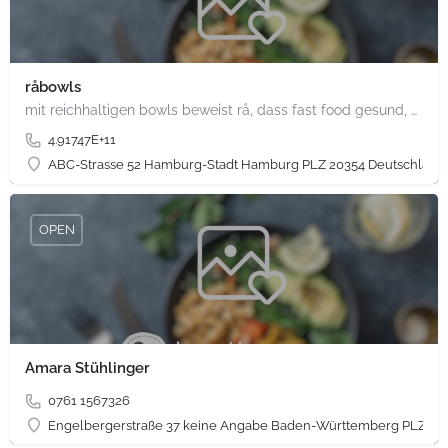
råbowls
mit reichhaltigen bowls beweist rå, dass fast food gesund, nachhaltig und hundertprozentig vegan sein kann.…
4.91747E+11
ABC-Strasse 52 Hamburg-Stadt Hamburg PLZ 20354 Deutschland
OPEN
Amara Stühlinger
0761 1567326
Engelbergerstraße 37 keine Angabe Baden-Württemberg PLZ 79