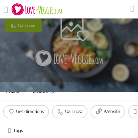
Weinstube Wingertsknorze
Call now
Profile
Reviews
0
Get directions
Call now
Website
Tags