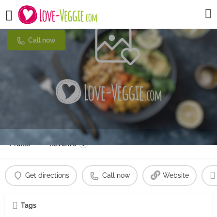
Amara Stühlinger
Call now
Profile
Reviews
0
Get directions
Call now
Website
Tags