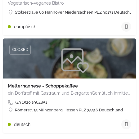
Vegetarisch-veganes Bistro
Stolzestraße 60 Hannover Niedersachsen PLZ 30171 Deutschland
europäisch
CLOSED
Mellerhannese - Schoppekaffee
ein Dorftreff mit Gastraum und BiergartenGemütlich inmitten unserem idyllischen Trais Münzenberg, entlang…
+49 1520 1964851
Römerstr. 15 Münzenberg Hessen PLZ 35516 Deutschland
deutsch