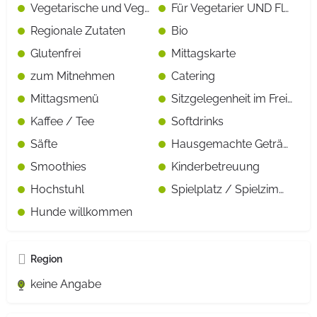
Vegetarische und Vegane Gerichte gekennzeichnet
Für Vegetarier UND Fleisch-/Fischesser geeignet
Regionale Zutaten
Bio
Glutenfrei
Mittagskarte
zum Mitnehmen
Catering
Mittagsmenü
Sitzgelegenheit im Freien
Kaffee / Tee
Softdrinks
Säfte
Hausgemachte Getränke
Smoothies
Kinderbetreuung
Hochstuhl
Spielplatz / Spielzimmer
Hunde willkommen
Region
keine Angabe