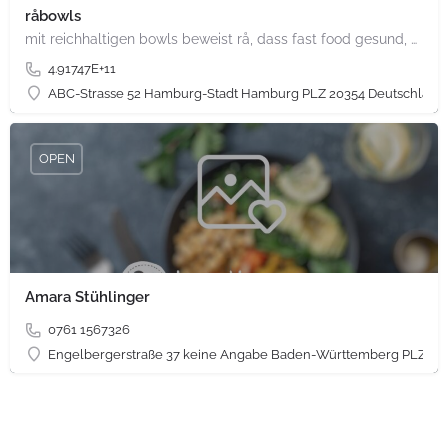
råbowls
mit reichhaltigen bowls beweist rå, dass fast food gesund, nachhaltig und hundertprozentig vegan sein kann.…
4.91747E+11
ABC-Strasse 52 Hamburg-Stadt Hamburg PLZ 20354 Deutschland
OPEN
Amara Stühlinger
0761 1567326
Engelbergerstraße 37 keine Angabe Baden-Württemberg PLZ 79