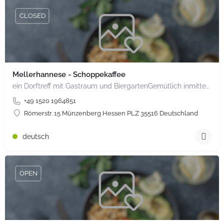
CLOSED
Mellerhannese - Schoppekaffee
ein Dorftreff mit Gastraum und BiergartenGemütlich inmitten unserem idyllischen Trais Münzenberg, entlang…
+49 1520 1964851
Römerstr. 15 Münzenberg Hessen PLZ 35516 Deutschland
deutsch
OPEN