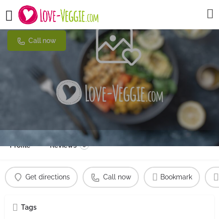
Weil Imbiss Çigköfte
Call now
Profile
Reviews
0
Get directions
Call now
Bookmark
Tags