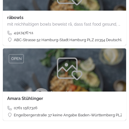
råbowls
mit reichhaltigen bowls beweist rå, dass fast food gesund, nachhaltig und hundertprozentig vegan sein kann.…
4.91747E+11
ABC-Strasse 52 Hamburg-Stadt Hamburg PLZ 20354 Deutschland
OPEN
Amara Stühlinger
0761 1567326
Engelbergerstraße 37 keine Angabe Baden-Württemberg PLZ 79