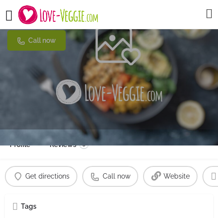
VG Biomarkt Dresden-Mitte
Call now
Profile
Reviews
0
Get directions
Call now
Website
Tags