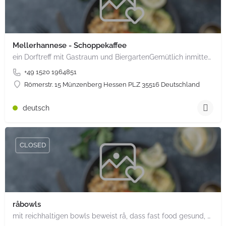
Mellerhannese - Schoppekaffee
ein Dorftreff mit Gastraum und BiergartenGemütlich inmitten unserem idyllischen Trais Münzenberg, entlang…
+49 1520 1964851
Römerstr. 15 Münzenberg Hessen PLZ 35516 Deutschland
deutsch
CLOSED
råbowls
mit reichhaltigen bowls beweist rå, dass fast food gesund, nachhaltig und hundertprozentig vegan sein kann.…