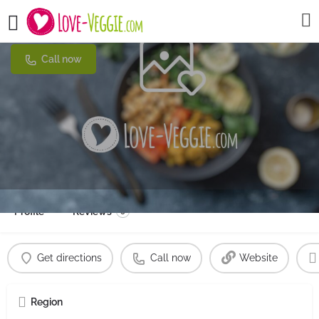
VEGANG
Call now
Profile
Reviews
0
Get directions
Call now
Website
Region