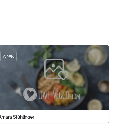
OPEN
Amara Stühlinger
0761 1567326
Engelbergerstraße 37 keine Angabe Baden-Württemberg PLZ 79106 
land