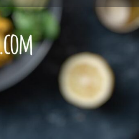
Leave a review
Report
SCHEN Speisen
Speisen
+4930 526 614 90