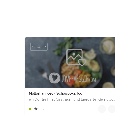
CLOSED
Mellerhannese - Schoppekaffee
ein Dorftreff mit Gastraum und BiergartenGemütlich inmitten unserem idyllischen Trais Münzenberg, entlang…
+49 1520 1964851
deutsch
Römerstr. 15 Münzenberg Hessen PLZ 35516 Deuts