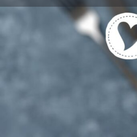
Get directions
Cal
Tags
Vegetarische und Vegane Gerichte gekenn
Für Vegetarier UND Fleisch-/Fischesser g
Region
Berlin-Stadt