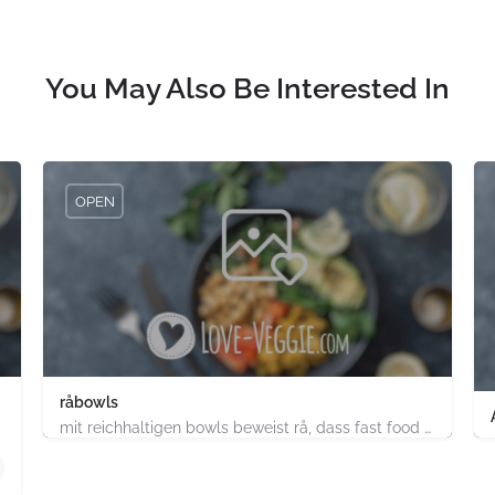
You May Also Be Interested In
OPEN
råbowls
mit reichhaltigen bowls beweist rå, dass fast food gesund, nachhaltig und hundertprozentig vegan sein kann.…
4.91747E+11
chland
ABC-Strasse 52 Hamburg-Stadt Hamburg PLZ 20354 Deutsch