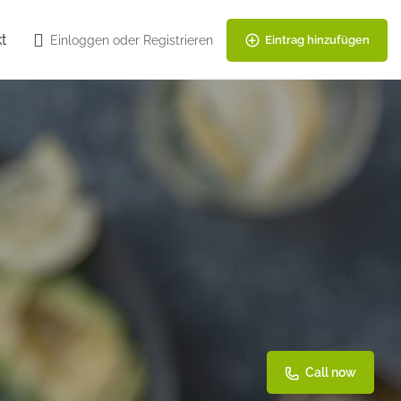
t
Einloggen
oder
Registrieren
Eintrag hinzufügen
Call now