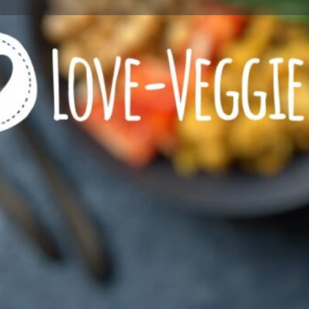
Profile
Reviews
0
l now
Website
Bookmark
Share
Wie viel Veggie?
zeichnet
Restaurant mit VEGETARI
Restaurant mit VEGANEN 
eeignet
Kontaktinformationen
Rufnummer