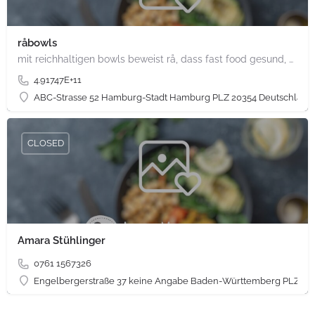
råbowls
mit reichhaltigen bowls beweist rå, dass fast food gesund, nachhaltig und hundertprozentig vegan sein kann.…
4.91747E+11
ABC-Strasse 52 Hamburg-Stadt Hamburg PLZ 20354 Deutschland
CLOSED
Amara Stühlinger
0761 1567326
Engelbergerstraße 37 keine Angabe Baden-Württemberg PLZ 79