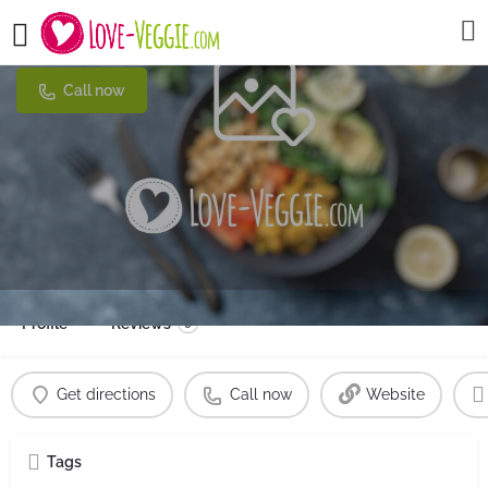
Tasch am Kornmarkt
Call now
Profile
Reviews
0
Get directions
Call now
Website
Tags