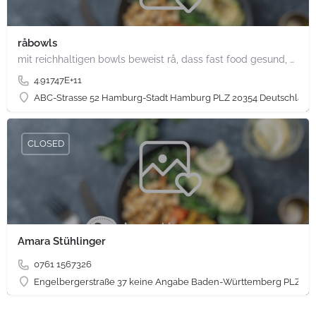
råbowls
mit reichhaltigen bowls beweist rå, dass fast food gesund, nachhaltig und hundertprozentig vegan sein kann.…
4.91747E+11
ABC-Strasse 52 Hamburg-Stadt Hamburg PLZ 20354 Deutschland
CLOSED
Amara Stühlinger
0761 1567326
Engelbergerstraße 37 keine Angabe Baden-Württemberg PLZ 79