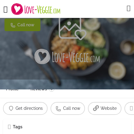
Tapas & Co
Call now
Profile
Reviews
0
Get directions
Call now
Website
Tags