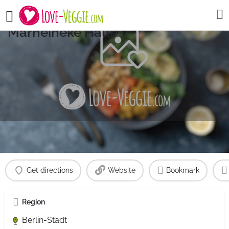
Tanne B Eissalon an der
Marheineke Halle
Profile
Reviews
0
Get directions
Website
Bookmark
Region
Berlin-Stadt