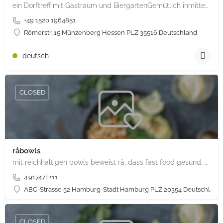
ein Dorftreff mit Gastraum und BiergartenGemütlich inmitten unserem idyllischen Trais Münzenberg, entlang…
+49 1520 1964851
Römerstr. 15 Münzenberg Hessen PLZ 35516 Deutschland
deutsch
CLOSED
råbowls
mit reichhaltigen bowls beweist rå, dass fast food gesund, nachhaltig und hundertprozentig vegan sein kann.…
4.91747E+11
ABC-Strasse 52 Hamburg-Stadt Hamburg PLZ 20354 Deutschland
CLOSED