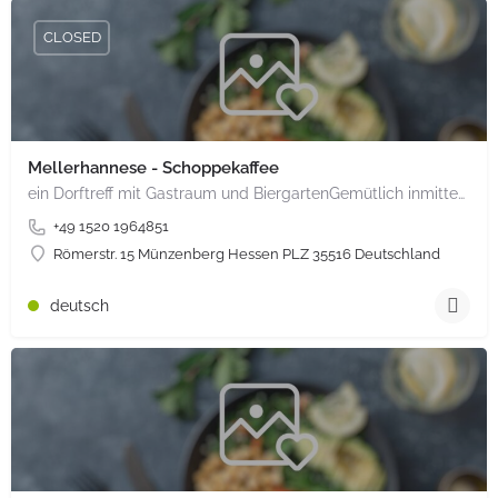
CLOSED
Mellerhannese - Schoppekaffee
ein Dorftreff mit Gastraum und BiergartenGemütlich inmitten unserem idyllischen Trais Münzenberg, entlang…
+49 1520 1964851
Römerstr. 15 Münzenberg Hessen PLZ 35516 Deutschland
deutsch