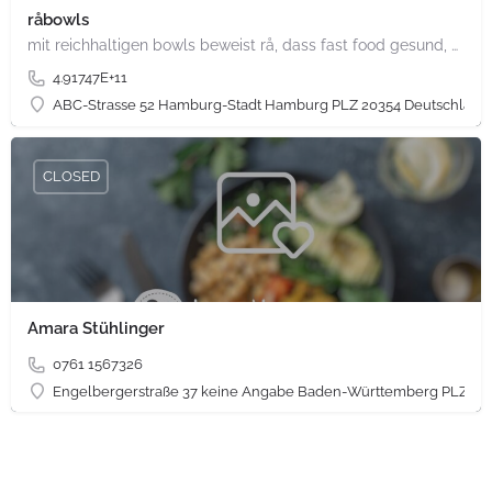
råbowls
mit reichhaltigen bowls beweist rå, dass fast food gesund, nachhaltig und hundertprozentig vegan sein kann.…
4.91747E+11
ABC-Strasse 52 Hamburg-Stadt Hamburg PLZ 20354 Deutschland
CLOSED
Amara Stühlinger
0761 1567326
Engelbergerstraße 37 keine Angabe Baden-Württemberg PLZ 79