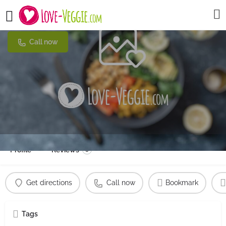
Star Kebab Pizza
Call now
Profile
Reviews
0
Get directions
Call now
Bookmark
Tags