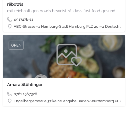
råbowls
mit reichhaltigen bowls beweist rå, dass fast food gesund, nachhaltig und hundertprozentig vegan sein kann.…
4.91747E+11
ABC-Strasse 52 Hamburg-Stadt Hamburg PLZ 20354 Deutschland
OPEN
Amara Stühlinger
0761 1567326
Engelbergerstraße 37 keine Angabe Baden-Württemberg PLZ 79