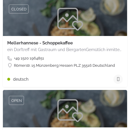
CLOSED
Mellerhannese - Schoppekaffee
ein Dorftreff mit Gastraum und BiergartenGemütlich inmitten unserem idyllischen Trais Münzenberg, entlang…
+49 1520 1964851
Römerstr. 15 Münzenberg Hessen PLZ 35516 Deutschland
deutsch
OPEN