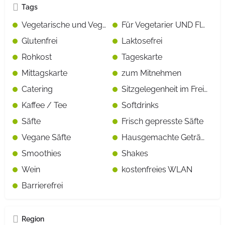
Tags
Vegetarische und Vegane Gerichte gekennzeichnet
Für Vegetarier UND Fleisch-/Fischesser geeignet
Glutenfrei
Laktosefrei
Rohkost
Tageskarte
Mittagskarte
zum Mitnehmen
Catering
Sitzgelegenheit im Freien
Kaffee / Tee
Softdrinks
Säfte
Frisch gepresste Säfte
Vegane Säfte
Hausgemachte Getränke
Smoothies
Shakes
Wein
kostenfreies WLAN
Barrierefrei
Region