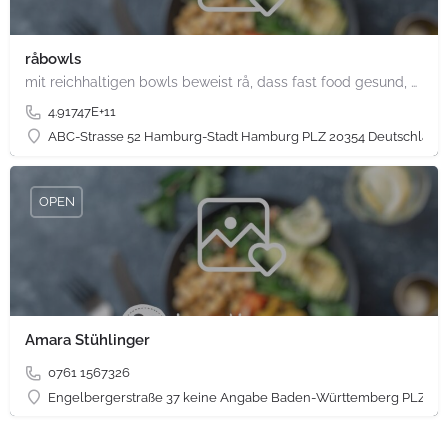
råbowls
mit reichhaltigen bowls beweist rå, dass fast food gesund, nachhaltig und hundertprozentig vegan sein kann.…
4.91747E+11
ABC-Strasse 52 Hamburg-Stadt Hamburg PLZ 20354 Deutschland
OPEN
Amara Stühlinger
0761 1567326
Engelbergerstraße 37 keine Angabe Baden-Württemberg PLZ 79