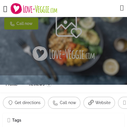
Samer Café
Call now
Profile
Reviews
0
Get directions
Call now
Website
Tags