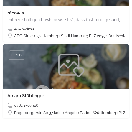
råbowls
mit reichhaltigen bowls beweist rå, dass fast food gesund, nachhaltig und hundertprozentig vegan sein kann.…
4.91747E+11
ABC-Strasse 52 Hamburg-Stadt Hamburg PLZ 20354 Deutschland
OPEN
Amara Stühlinger
0761 1567326
Engelbergerstraße 37 keine Angabe Baden-Württemberg PLZ 79