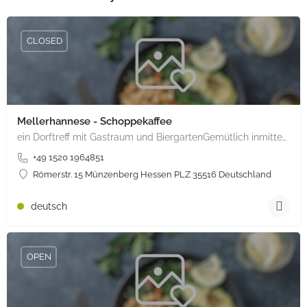
CLOSED
Mellerhannese - Schoppekaffee
ein Dorftreff mit Gastraum und BiergartenGemütlich inmitten unserem idyllischen Trais Münzenberg, entlang…
+49 1520 1964851
Römerstr. 15 Münzenberg Hessen PLZ 35516 Deutschland
deutsch
OPEN