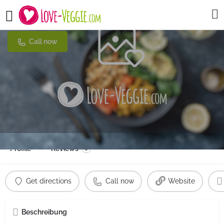
Royals Food Merzig
Call now
Profile
Reviews
0
Get directions
Call now
Website
Beschreibung