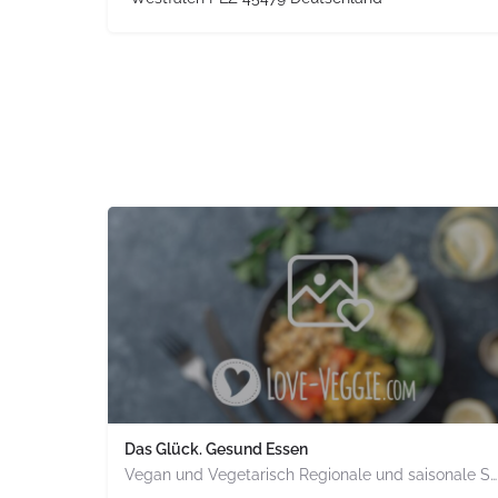
Das Glück. Gesund Essen
Vegan und Vegetarisch Regionale und saisonale Speisen in bio Qualität Ohne Weizen und ohne raffinierten Zucker