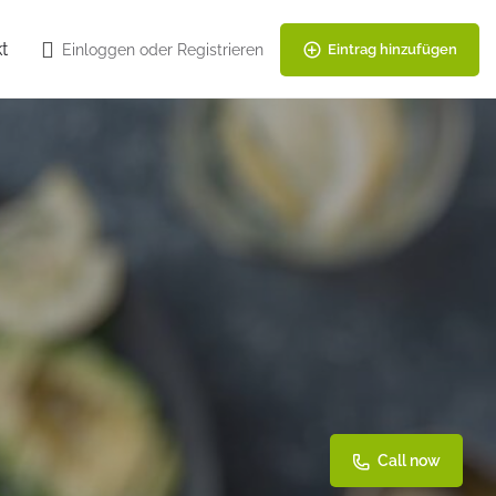
t
Einloggen
oder
Registrieren
Eintrag hinzufügen
Call now