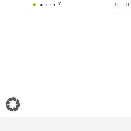
61517872244
+9
arabisch
Ettesterstraße 10 Darmstadt Hessen PLZ 64291 Deu