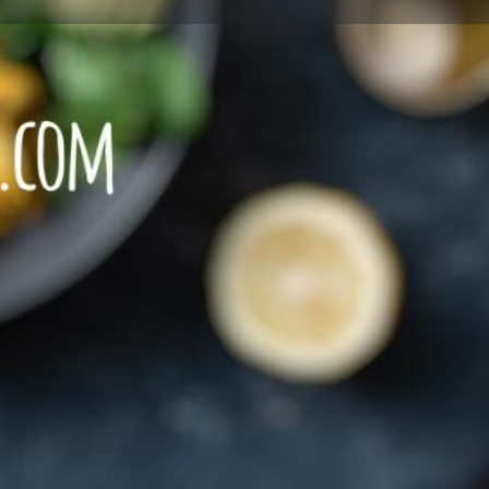
Leave a review
Report
Öffnungszeiten heute:
10:00 - 22:00
mediterran
orientalisch
sonstiges