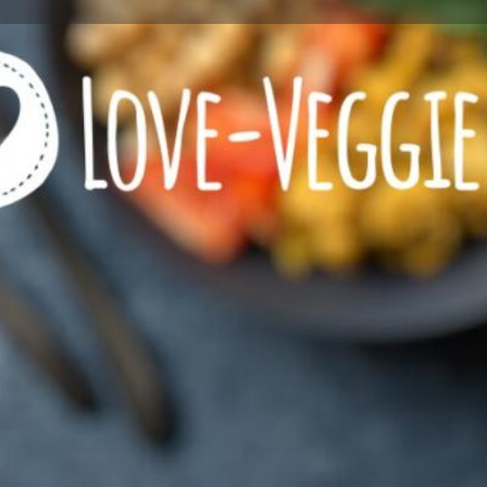
Profile
Reviews
0
l now
Website
Bookmark
Share
Jetzt geschlossen
he, vegane und zum Teil
lassikern wie unserer
genen Kreationen wie
Art der Küche
riationen bieten wir eine
international
he an. Entdecken Sie unser
karte
türkisch