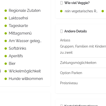
Wie viel Veggie?
Regionale Zutaten
rein vegetarisches Restaurant
Laktosefrei
Tageskarte
Andere Details
Mittagsmenü
Anlass
Am Wasser gelegen
Gruppen, Familien mit Kindern
Softdrinks
zu zweit
Aperitifs
Zahlungsmöglichkeiten
Bier
N
Wickelmöglichkeit
Option Parken
Hunde willkommen
Preisniveau