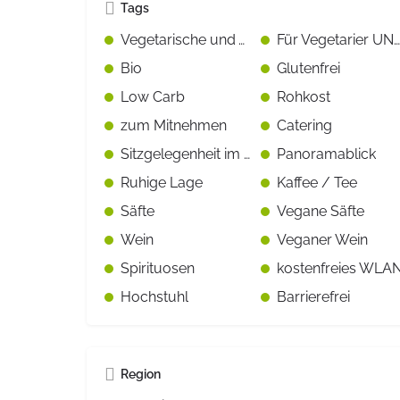
Tags
Vegetarische und Vegane Gerichte gekennzeichnet
Für Vegetarier UND Fleisch-/Fischesser geeignet
Bio
Glutenfrei
Low Carb
Rohkost
zum Mitnehmen
Catering
Sitzgelegenheit im Freien
Panoramablick
Ruhige Lage
Kaffee / Tee
Säfte
Vegane Säfte
Wein
Veganer Wein
Spirituosen
kostenfreies WLA
Hochstuhl
Barrierefrei
Region