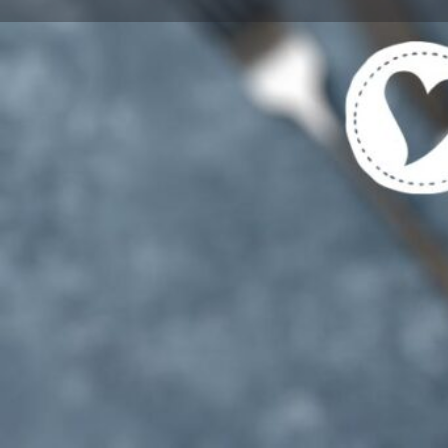
Get directions
Cal
Beschreibung
Unser Team im Restaurant Ronja bietet vegetarisc
glutenfreie Speisen im mediterranen Stil an. Von K
Linsensuppe und verschiedenen Salaten, bis zu ei
unserem Sellerieschnitzel oder gefüllten Gemüseva
breite Vielfalt der vegetarischen und veganen Küc
gesamtes vielfältiges Angebot auf unserer Speise