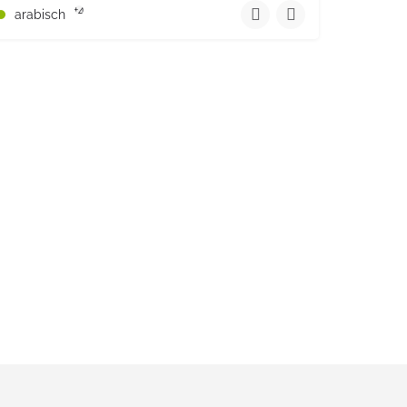
Haarenstrasse 10 keine Angabe Niedersachsen PLZ 26122 Deutschlan
+4
arabisch
7268 Deutschland