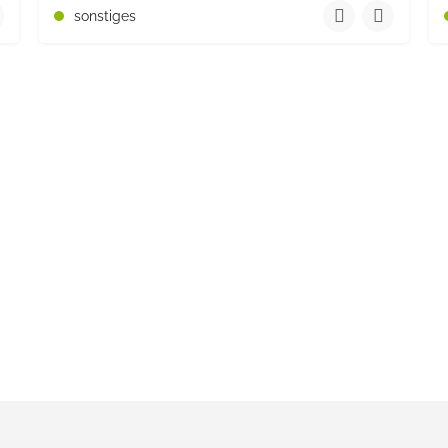
+493987 726 030
sonstiges
tschland
Ernst-Thälmann-Straße 14 keine Angabe Brandenburg PLZ 1