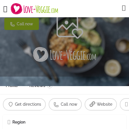
Restaurant Olive
Call now
Profile
Reviews
0
Get directions
Call now
Website
Region