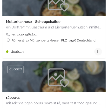
Mellerhannese - Schoppekaffee
ein Dorftreff mit Gastraum und BiergartenGemütlich inmitten unserem idyllischen Trais Münzenberg, entlang…
+49 1520 1964851
Römerstr. 15 Münzenberg Hessen PLZ 35516 Deutschland
deutsch
CLOSED
råbowls
mit reichhaltigen bowls beweist rå, dass fast food gesund, nachhaltig und hundertprozentig vegan sein kann.…