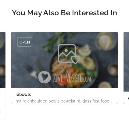
You May Also Be Interested In
OPEN
råbowls
mit reichhaltigen bowls beweist rå, dass fast food gesund, nachhaltig und hundertprozentig vegan sein kann.…
4.91747E+11
chland
ABC-Strasse 52 Hamburg-Stadt Hamburg PLZ 20354 Deutsch