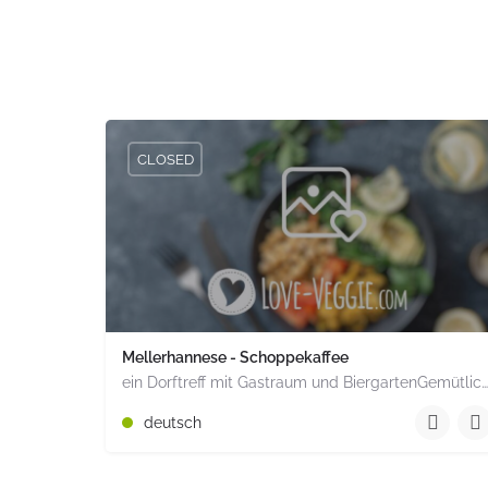
CLOSED
Mellerhannese - Schoppekaffee
ein Dorftreff mit Gastraum und BiergartenGemütlich inmitten unserem idyllischen Trais Münzenberg, entlang…
+49 1520 1964851
deutsch
Römerstr. 15 Münzenberg Hessen PLZ 35516 Deuts