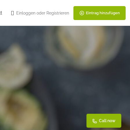
t
Einloggen
oder
Registrieren
Eintrag hinzufügen
Call now