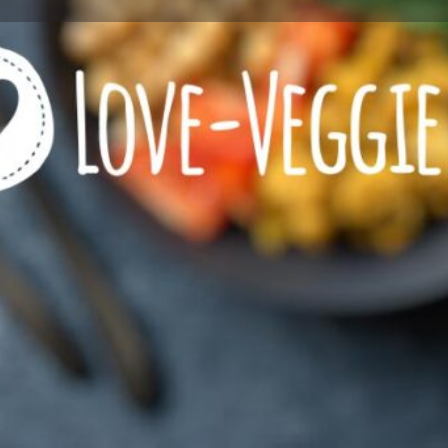
Profile
Reviews
0
l now
Website
Bookmark
Share
Wie viel Veggie?
zeichnet
rein vegetarisches Restaurant
Kontaktinformationen
Rufnummer
Website