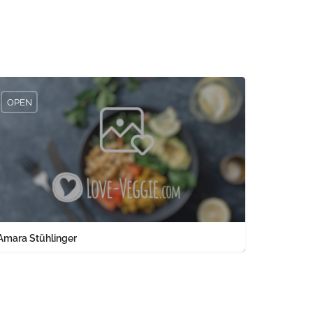
OPEN
Amara Stühlinger
0761 1567326
Engelbergerstraße 37 keine Angabe Baden-Württemberg PLZ 79106 
land