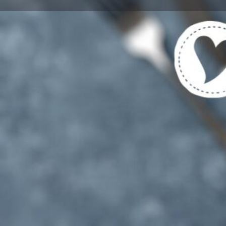
Get directions
Cal
Tags
Vegetarische und Vegane Gerichte gekenn
Region
Augsburg