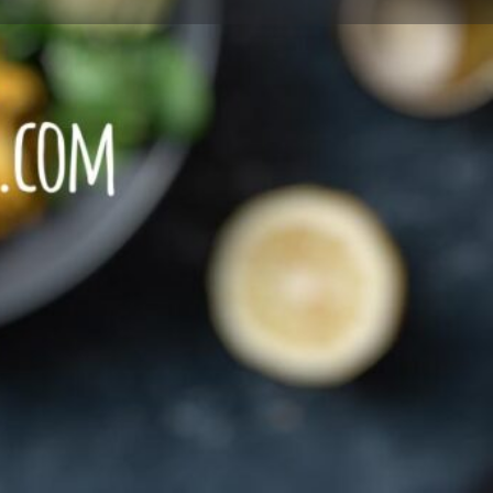
Leave a review
Report
Restaurant mit VEGETARISCHEN Speisen
Restaurant mit VEGANEN Speisen
+49821 4206290
http://razz-fazz-fingerfood.slue.io/