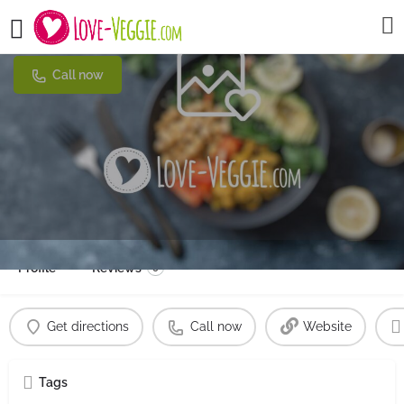
Rambagh Palace
Call now
Profile
Reviews
0
Get directions
Call now
Website
Tags