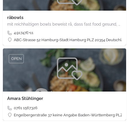
råbowls
mit reichhaltigen bowls beweist rå, dass fast food gesund, nachhaltig und hundertprozentig vegan sein kann.…
4.91747E+11
ABC-Strasse 52 Hamburg-Stadt Hamburg PLZ 20354 Deutschland
OPEN
Amara Stühlinger
0761 1567326
Engelbergerstraße 37 keine Angabe Baden-Württemberg PLZ 79