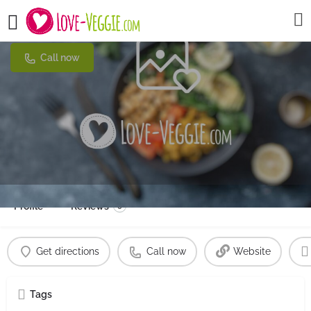
RainbowL - Superfood Café
Call now
Profile
Reviews
0
Get directions
Call now
Website
Tags