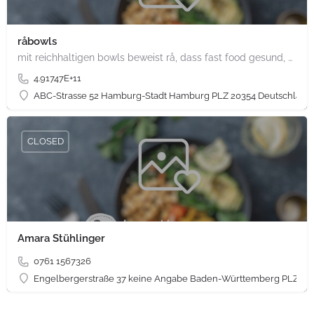
råbowls
mit reichhaltigen bowls beweist rå, dass fast food gesund, nachhaltig und hundertprozentig vegan sein kann.…
4.91747E+11
ABC-Strasse 52 Hamburg-Stadt Hamburg PLZ 20354 Deutschland
CLOSED
Amara Stühlinger
0761 1567326
Engelbergerstraße 37 keine Angabe Baden-Württemberg PLZ 79