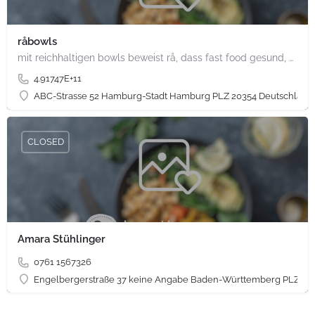
råbowls
mit reichhaltigen bowls beweist rå, dass fast food gesund, nachhaltig und hundertprozentig vegan sein kann.…
4.91747E+11
ABC-Strasse 52 Hamburg-Stadt Hamburg PLZ 20354 Deutschland
CLOSED
Amara Stühlinger
0761 1567326
Engelbergerstraße 37 keine Angabe Baden-Württemberg PLZ 79