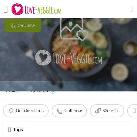
Projekt Schuldenberg
Call now
Profile
Reviews
0
Get directions
Call now
Website
Tags