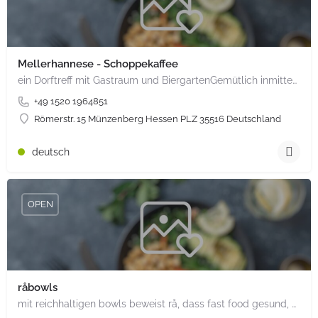
Mellerhannese - Schoppekaffee
ein Dorftreff mit Gastraum und BiergartenGemütlich inmitten unserem idyllischen Trais Münzenberg, entlang…
+49 1520 1964851
Römerstr. 15 Münzenberg Hessen PLZ 35516 Deutschland
deutsch
OPEN
råbowls
mit reichhaltigen bowls beweist rå, dass fast food gesund, nachhaltig und hundertprozentig vegan sein kann.…