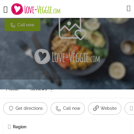
planted.bistro by Hiltl
Call now
Profile
Reviews
0
Get directions
Call now
Website
Region