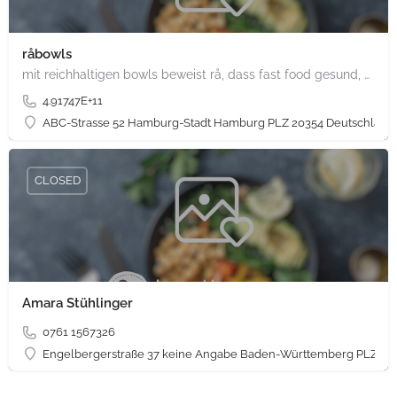
råbowls
mit reichhaltigen bowls beweist rå, dass fast food gesund, nachhaltig und hundertprozentig vegan sein kann.…
4.91747E+11
ABC-Strasse 52 Hamburg-Stadt Hamburg PLZ 20354 Deutschland
CLOSED
Amara Stühlinger
0761 1567326
Engelbergerstraße 37 keine Angabe Baden-Württemberg PLZ 79