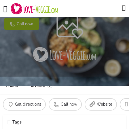
Patchwork Food & Bar
Call now
Profile
Reviews
0
Get directions
Call now
Website
Tags