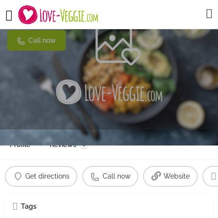
Naturkost Kornblume
Call now
Profile
Reviews
0
Get directions
Call now
Website
Tags