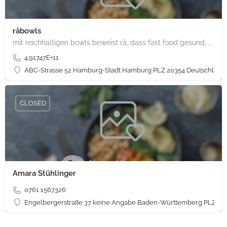
råbowls
mit reichhaltigen bowls beweist rå, dass fast food gesund, nachhaltig und hundertprozentig vegan sein kann.…
4.91747E+11
ABC-Strasse 52 Hamburg-Stadt Hamburg PLZ 20354 Deutschland
CLOSED
Amara Stühlinger
0761 1567326
Engelbergerstraße 37 keine Angabe Baden-Württemberg PLZ 79