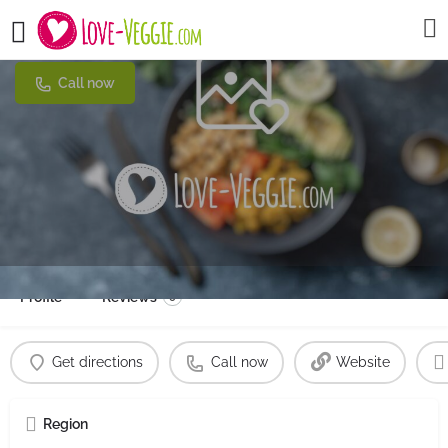
Mundo Sano
Call now
Profile
Reviews
0
Get directions
Call now
Website
Region