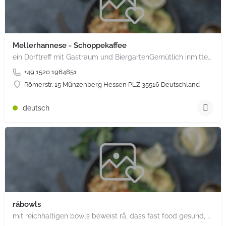
Mellerhannese - Schoppekaffee
ein Dorftreff mit Gastraum und BiergartenGemütlich inmitten unserem idyllischen Trais Münzenberg, entlang…
+49 1520 1964851
Römerstr. 15 Münzenberg Hessen PLZ 35516 Deutschland
deutsch
råbowls
mit reichhaltigen bowls beweist rå, dass fast food gesund, nachhaltig und hundertprozentig vegan sein kann.…