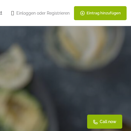
t
Einloggen
oder
Registrieren
Eintrag hinzufügen
Call now