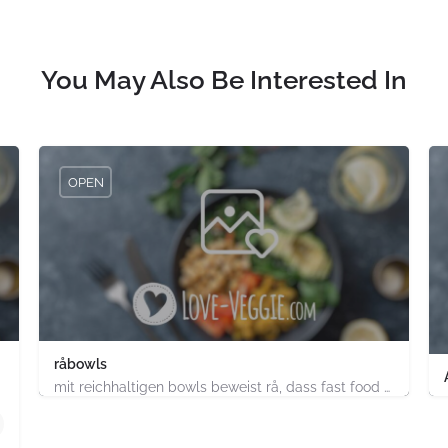
You May Also Be Interested In
OPEN
råbowls
mit reichhaltigen bowls beweist rå, dass fast food gesund, nachhaltig und hundertprozentig vegan sein kann.…
4.91747E+11
chland
ABC-Strasse 52 Hamburg-Stadt Hamburg PLZ 20354 Deutsch