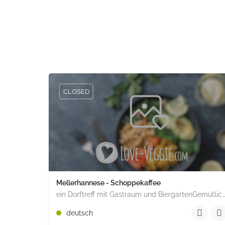
CLOSED
Mellerhannese - Schoppekaffee
ein Dorftreff mit Gastraum und BiergartenGemütlich inmitten unserem idyllischen Trais Münzenberg, entlang…
+49 1520 1964851
deutsch
Römerstr. 15 Münzenberg Hessen PLZ 35516 Deuts