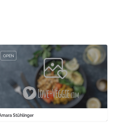
OPEN
Amara Stühlinger
0761 1567326
Engelbergerstraße 37 keine Angabe Baden-Württemberg PLZ 79106 
land