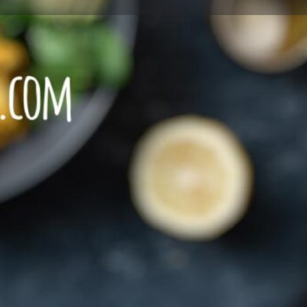
Leave a review
Report
SCHEN Speisen
Speisen
+494643 29 88