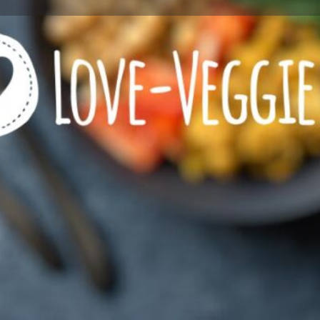
Profile
Reviews
0
l now
Website
Bookmark
Share
Wie viel Veggie?
zeichnet
Restaurant mit VEGETARI
Restaurant mit VEGANEN 
eeignet
Kontaktinformationen
Rufnummer