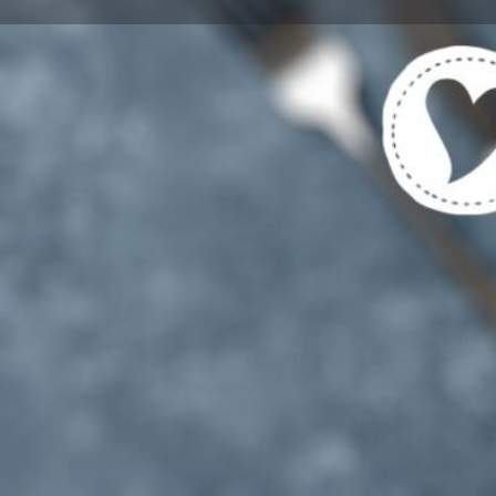
Get directions
Cal
Tags
Vegetarische und Vegane Gerichte gekenn
Für Vegetarier UND Fleisch-/Fischesser g
Region
Pommerby