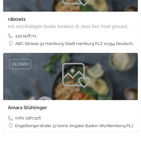
råbowls
mit reichhaltigen bowls beweist rå, dass fast food gesund, nachhaltig und hundertprozentig vegan sein kann.…
4.91747E+11
ABC-Strasse 52 Hamburg-Stadt Hamburg PLZ 20354 Deutschland
CLOSED
Amara Stühlinger
0761 1567326
Engelbergerstraße 37 keine Angabe Baden-Württemberg PLZ 79