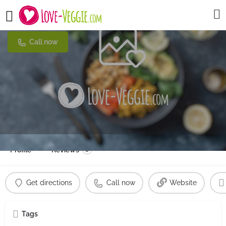
Möhringer Hexle
Call now
Profile
Reviews
0
Get directions
Call now
Website
Tags