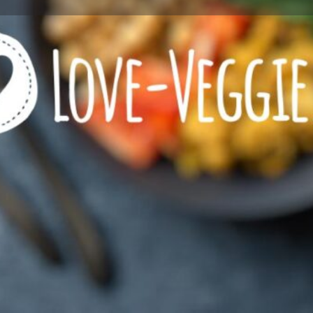
Profile
Reviews
0
l now
Website
Bookmark
Share
Wie viel Veggie?
zeichnet
Restaurant mit VEGETARI
Restaurant mit VEGANEN 
eeignet
Kontaktinformationen
Rufnummer