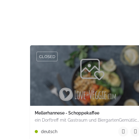
CLOSED
Mellerhannese - Schoppekaffee
ein Dorftreff mit Gastraum und BiergartenGemütlich inmitten unserem idyllischen Trais Münzenberg, entlang…
+49 1520 1964851
deutsch
Römerstr. 15 Münzenberg Hessen PLZ 35516 Deuts