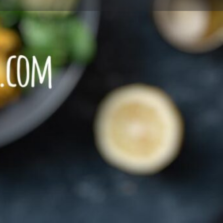
Leave a review
Report
SCHEN Speisen
Speisen
+49761 28531333