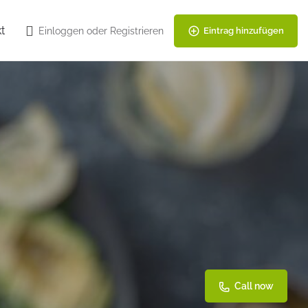
t
Einloggen
oder
Registrieren
Eintrag hinzufügen
Call now