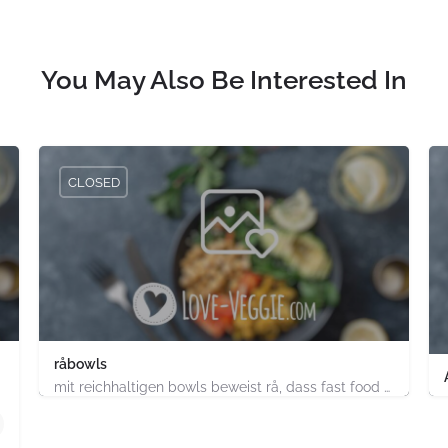
You May Also Be Interested In
CLOSED
råbowls
mit reichhaltigen bowls beweist rå, dass fast food gesund, nachhaltig und hundertprozentig vegan sein kann.…
4.91747E+11
chland
ABC-Strasse 52 Hamburg-Stadt Hamburg PLZ 20354 Deutsch