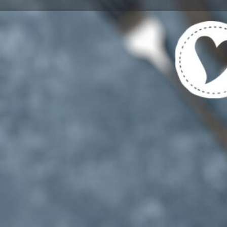
Get directions
Cal
Tags
Vegetarische und Vegane Gerichte gekenn
Für Vegetarier UND Fleisch-/Fischesser g
Region
keine Angabe