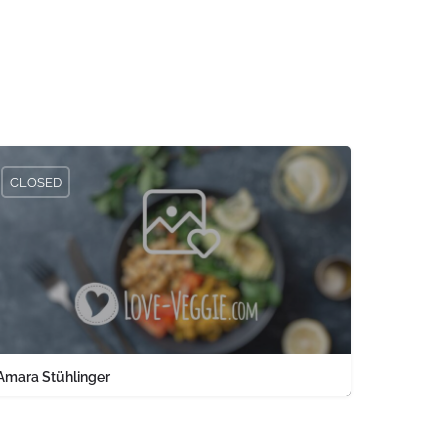
CLOSED
Amara Stühlinger
0761 1567326
Engelbergerstraße 37 keine Angabe Baden-Württemberg PLZ 79106 
land