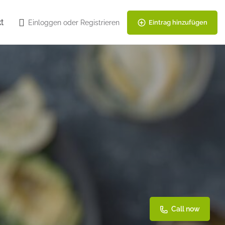
t
Einloggen
oder
Registrieren
Eintrag hinzufügen
Call now