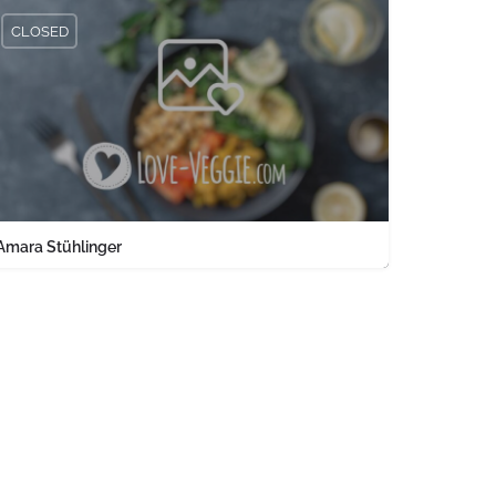
CLOSED
Amara Stühlinger
0761 1567326
Engelbergerstraße 37 keine Angabe Baden-Württemberg PLZ 79106 
land