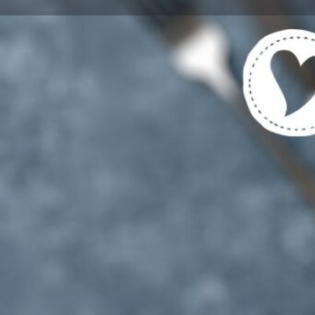
Get directions
Cal
Region
München
Standort