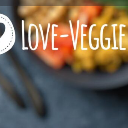
Profile
Reviews
0
l now
Website
Bookmark
Share
Wie viel Veggie?
Restaurant mit VEGETARI
Restaurant mit VEGANEN 
Kontaktinformationen
Rufnummer