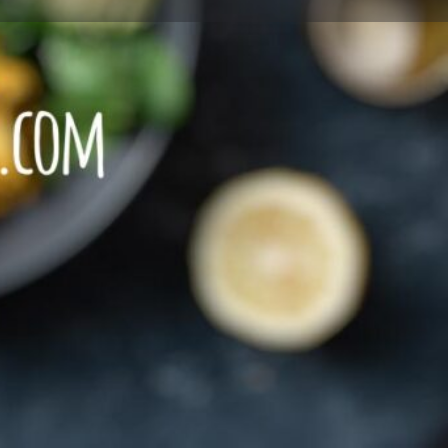
Leave a review
Report
SCHEN Speisen
Speisen
+49 89 23887751