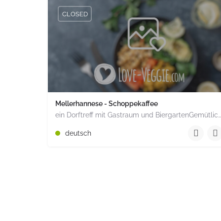
CLOSED
Mellerhannese - Schoppekaffee
ein Dorftreff mit Gastraum und BiergartenGemütlich inmitten unserem idyllischen Trais Münzenberg, entlang…
+49 1520 1964851
deutsch
Römerstr. 15 Münzenberg Hessen PLZ 35516 Deuts