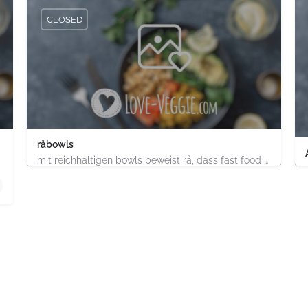
CLOSED
råbowls
mit reichhaltigen bowls beweist rå, dass fast food gesund, nachhaltig und hundertprozentig vegan sein kann.…
4.91747E+11
chland
ABC-Strasse 52 Hamburg-Stadt Hamburg PLZ 20354 Deutsch