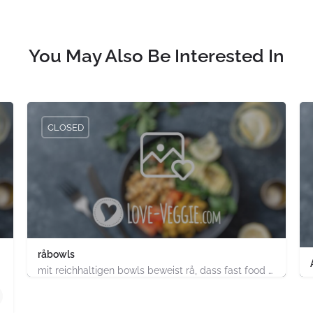
You May Also Be Interested In
CLOSED
råbowls
mit reichhaltigen bowls beweist rå, dass fast food gesund, nachhaltig und hundertprozentig vegan sein kann.…
4.91747E+11
chland
ABC-Strasse 52 Hamburg-Stadt Hamburg PLZ 20354 Deutsch