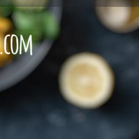
Leave a review
Report
SCHEN Speisen
Speisen
+495323 722605