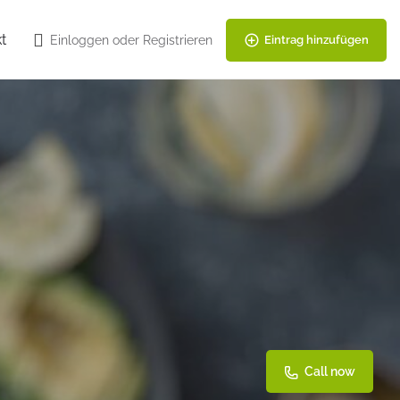
t
Einloggen
oder
Registrieren
Eintrag hinzufügen
Call now