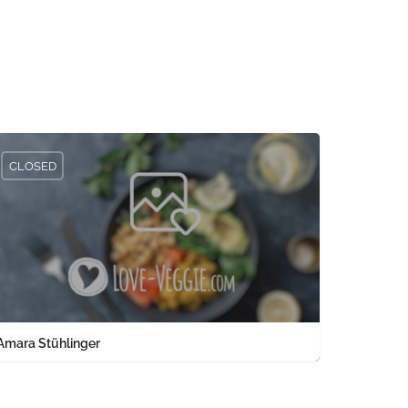
CLOSED
Amara Stühlinger
0761 1567326
Engelbergerstraße 37 keine Angabe Baden-Württemberg PLZ 79106 
land