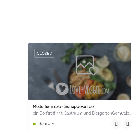
CLOSED
Mellerhannese - Schoppekaffee
ein Dorftreff mit Gastraum und BiergartenGemütlich inmitten unserem idyllischen Trais Münzenberg, entlang…
+49 1520 1964851
deutsch
Römerstr. 15 Münzenberg Hessen PLZ 35516 Deuts