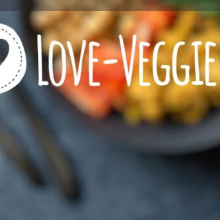
Profile
Reviews
0
l now
Website
Bookmark
Share
Wie viel Veggie?
zeichnet
Restaurant mit VEGETARI
Restaurant mit VEGANEN 
eeignet
Kontaktinformationen
Rufnummer