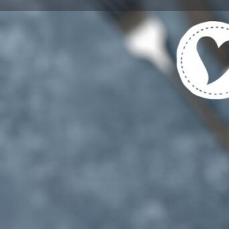
Get directions
Cal
Tags
Vegetarische und Vegane Gerichte gekenn
Für Vegetarier UND Fleisch-/Fischesser g
Region
Clausthal-Zellerfeld