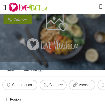
Margaretenhof
Call now
Profile
Reviews
0
Get directions
Call now
Website
Region