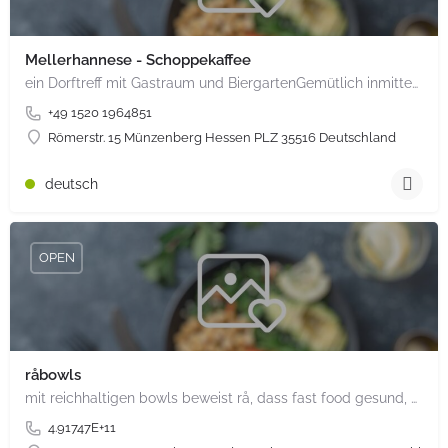
Mellerhannese - Schoppekaffee
ein Dorftreff mit Gastraum und BiergartenGemütlich inmitten unserem idyllischen Trais Münzenberg, entlang…
+49 1520 1964851
Römerstr. 15 Münzenberg Hessen PLZ 35516 Deutschland
deutsch
OPEN
råbowls
mit reichhaltigen bowls beweist rå, dass fast food gesund, nachhaltig und hundertprozentig vegan sein kann.…
4.91747E+11