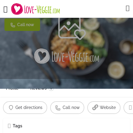
manna Die Spezerei
Call now
Profile
Reviews
0
Get directions
Call now
Website
Tags