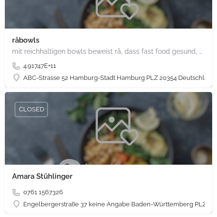
råbowls
mit reichhaltigen bowls beweist rå, dass fast food gesund, nachhaltig und hundertprozentig vegan sein kann.…
4.91747E+11
ABC-Strasse 52 Hamburg-Stadt Hamburg PLZ 20354 Deutschland
CLOSED
Amara Stühlinger
0761 1567326
Engelbergerstraße 37 keine Angabe Baden-Württemberg PLZ 79