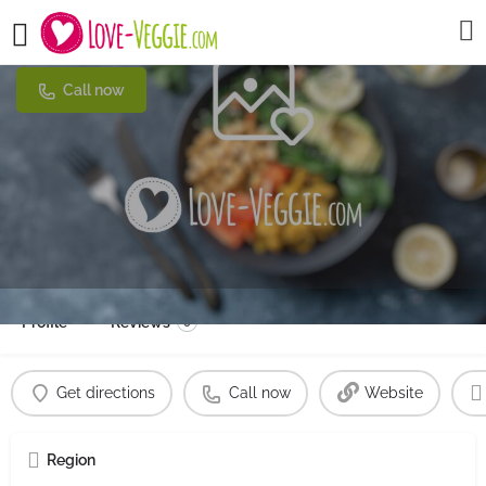
Mahmoud's Heidelberg Bergheim
Call now
Profile
Reviews
0
Get directions
Call now
Website
Region