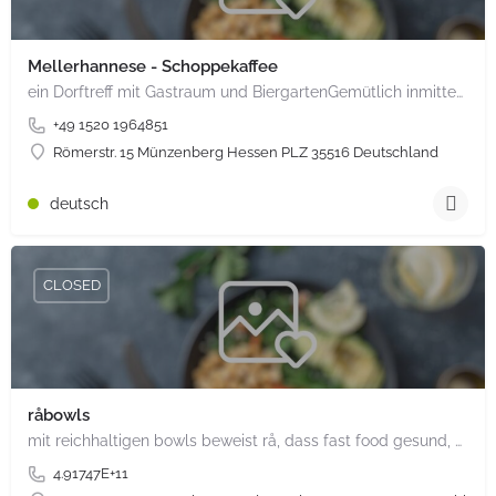
Mellerhannese - Schoppekaffee
ein Dorftreff mit Gastraum und BiergartenGemütlich inmitten unserem idyllischen Trais Münzenberg, entlang…
+49 1520 1964851
Römerstr. 15 Münzenberg Hessen PLZ 35516 Deutschland
deutsch
CLOSED
råbowls
mit reichhaltigen bowls beweist rå, dass fast food gesund, nachhaltig und hundertprozentig vegan sein kann.…
4.91747E+11