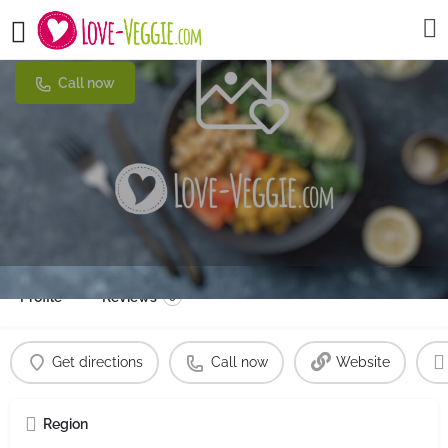
LoveBurger
Call now
Profile
Reviews
0
Get directions
Call now
Website
Region