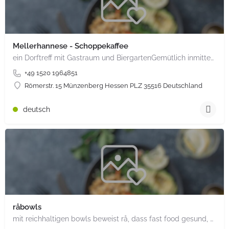
Mellerhannese - Schoppekaffee
ein Dorftreff mit Gastraum und BiergartenGemütlich inmitten unserem idyllischen Trais Münzenberg, entlang…
+49 1520 1964851
Römerstr. 15 Münzenberg Hessen PLZ 35516 Deutschland
deutsch
råbowls
mit reichhaltigen bowls beweist rå, dass fast food gesund, nachhaltig und hundertprozentig vegan sein kann.…