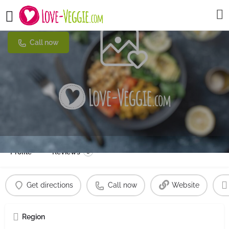
Loco
Call now
Profile
Reviews
0
Get directions
Call now
Website
Region