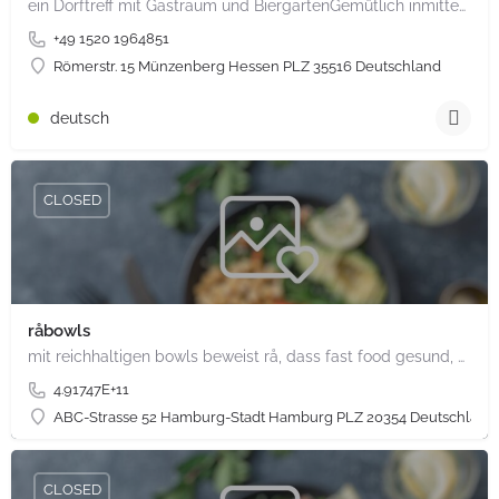
ein Dorftreff mit Gastraum und BiergartenGemütlich inmitten unserem idyllischen Trais Münzenberg, entlang…
+49 1520 1964851
Römerstr. 15 Münzenberg Hessen PLZ 35516 Deutschland
deutsch
CLOSED
råbowls
mit reichhaltigen bowls beweist rå, dass fast food gesund, nachhaltig und hundertprozentig vegan sein kann.…
4.91747E+11
ABC-Strasse 52 Hamburg-Stadt Hamburg PLZ 20354 Deutschland
CLOSED