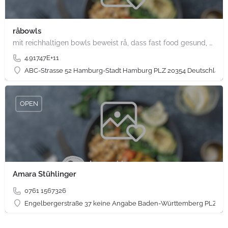
råbowls
mit reichhaltigen bowls beweist rå, dass fast food gesund, nachhaltig und hundertprozentig vegan sein kann.…
4.91747E+11
ABC-Strasse 52 Hamburg-Stadt Hamburg PLZ 20354 Deutschland
OPEN
Amara Stühlinger
0761 1567326
Engelbergerstraße 37 keine Angabe Baden-Württemberg PLZ 79