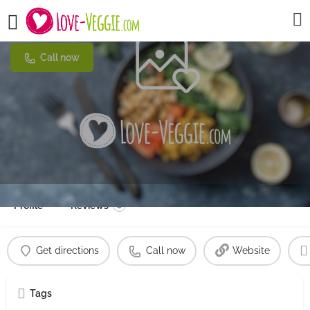
La Stazione
Call now
Profile
Reviews
0
Get directions
Call now
Website
Tags