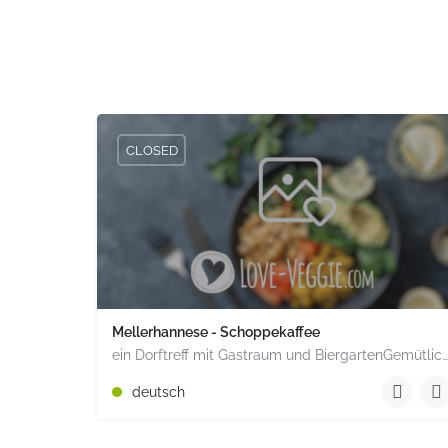
CLOSED
Mellerhannese - Schoppekaffee
ein Dorftreff mit Gastraum und BiergartenGemütlich inmitten unserem idyllischen Trais Münzenberg, entlang…
+49 1520 1964851
deutsch
Römerstr. 15 Münzenberg Hessen PLZ 35516 Deuts