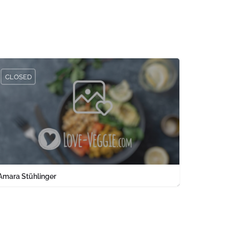
CLOSED
Amara Stühlinger
0761 1567326
Engelbergerstraße 37 keine Angabe Baden-Württemberg PLZ 79106 
land