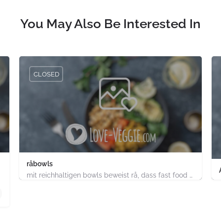
You May Also Be Interested In
CLOSED
råbowls
mit reichhaltigen bowls beweist rå, dass fast food gesund, nachhaltig und hundertprozentig vegan sein kann.…
4.91747E+11
chland
ABC-Strasse 52 Hamburg-Stadt Hamburg PLZ 20354 Deutsch