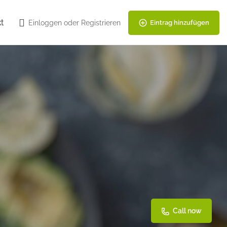
t
Einloggen
oder
Registrieren
Eintrag hinzufügen
Call now