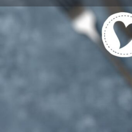
Get directions
Cal
Tags
Vegetarische und Vegane Gerichte gekenn
Region
Stuttgart