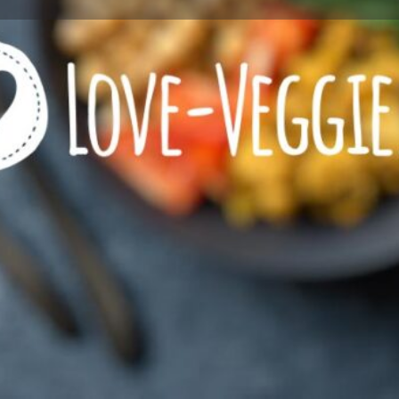
Profile
Reviews
0
l now
Website
Bookmark
Share
Wie viel Veggie?
zeichnet
rein vegetarisches Restaurant
Kontaktinformationen
Rufnummer
Website