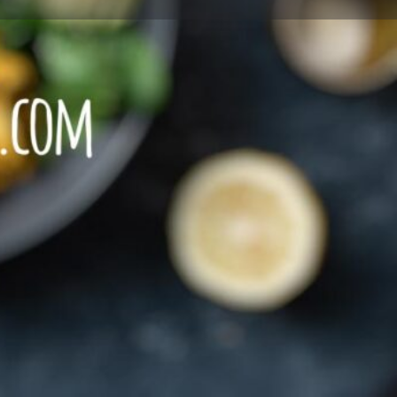
Leave a review
Report
Restaurant mit VEGETARISCHEN Speisen
Restaurant mit VEGANEN Speisen
+491590 1771166
https://www.lasante-stuttgart.de/