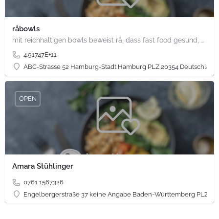
råbowls
mit reichhaltigen bowls beweist rå, dass fast food gesund, nachhaltig und hundertprozentig vegan sein kann.…
4.91747E+11
ABC-Strasse 52 Hamburg-Stadt Hamburg PLZ 20354 Deutschland
OPEN
Amara Stühlinger
0761 1567326
Engelbergerstraße 37 keine Angabe Baden-Württemberg PLZ 79