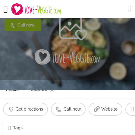
La Manufacture d'Anouk
Call now
Profile
Reviews
0
Get directions
Call now
Website
Tags