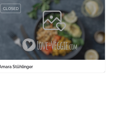
CLOSED
Amara Stühlinger
0761 1567326
Engelbergerstraße 37 keine Angabe Baden-Württemberg PLZ 79106 
land