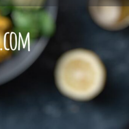
Leave a review
Report
rein veganes Restaurant
Restaurant mit VEGETARISCHEN Speisen
+49 30 78095518