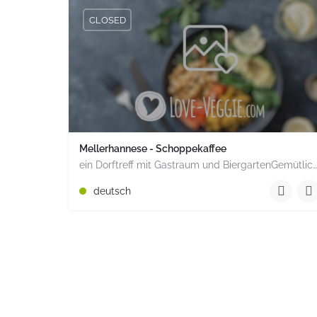
CLOSED
Mellerhannese - Schoppekaffee
ein Dorftreff mit Gastraum und BiergartenGemütlich inmitten unserem idyllischen Trais Münzenberg, entlang…
+49 1520 1964851
deutsch
Römerstr. 15 Münzenberg Hessen PLZ 35516 Deuts