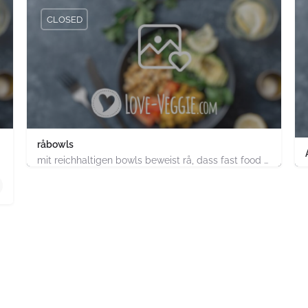
CLOSED
råbowls
mit reichhaltigen bowls beweist rå, dass fast food gesund, nachhaltig und hundertprozentig vegan sein kann.…
4.91747E+11
chland
ABC-Strasse 52 Hamburg-Stadt Hamburg PLZ 20354 Deutsch