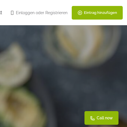
t
Einloggen
oder
Registrieren
Eintrag hinzufügen
Call now