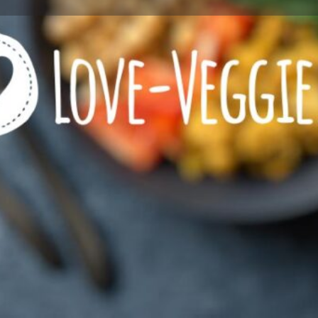
Profile
Reviews
0
l now
Website
Bookmark
Share
Wie viel Veggie?
rein vegetarisches Restaurant
Restaurant mit VEGANEN Speisen
Kontaktinformationen
Rufnummer