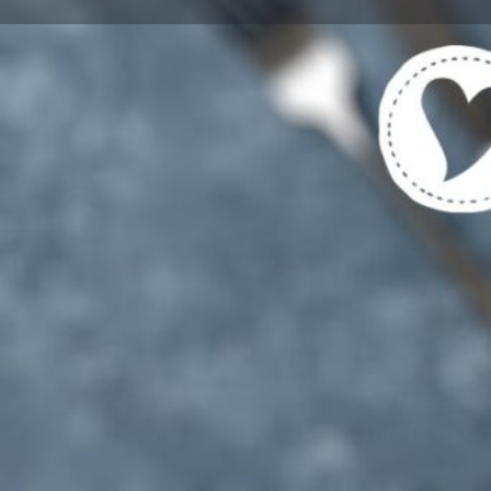
Get directions
Cal
Region
Berlin-Stadt
Standort