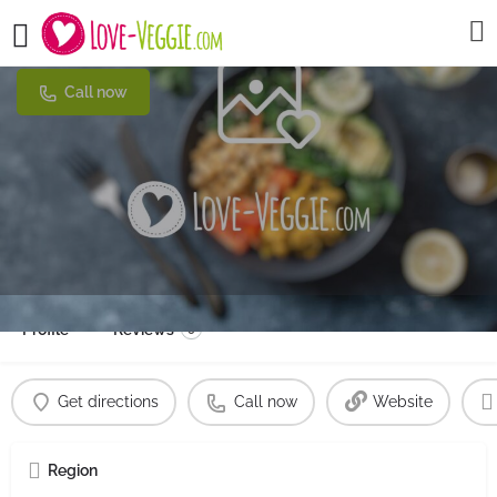
Kwan Kao
Call now
Profile
Reviews
0
Get directions
Call now
Website
Region