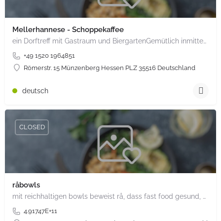
Mellerhannese - Schoppekaffee
ein Dorftreff mit Gastraum und BiergartenGemütlich inmitten unserem idyllischen Trais Münzenberg, entlang…
+49 1520 1964851
Römerstr. 15 Münzenberg Hessen PLZ 35516 Deutschland
deutsch
CLOSED
råbowls
mit reichhaltigen bowls beweist rå, dass fast food gesund, nachhaltig und hundertprozentig vegan sein kann.…
4.91747E+11