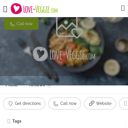
Kiez Vegan
Call now
Profile
Reviews
0
Get directions
Call now
Website
Tags