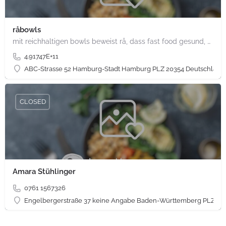
råbowls
mit reichhaltigen bowls beweist rå, dass fast food gesund, nachhaltig und hundertprozentig vegan sein kann.…
4.91747E+11
ABC-Strasse 52 Hamburg-Stadt Hamburg PLZ 20354 Deutschland
CLOSED
Amara Stühlinger
0761 1567326
Engelbergerstraße 37 keine Angabe Baden-Württemberg PLZ 79