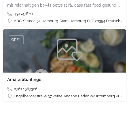
mit reichhaltigen bowls beweist rå, dass fast food gesund, nachhaltig und hundertprozentig vegan sein kann.…
4.91747E+11
ABC-Strasse 52 Hamburg-Stadt Hamburg PLZ 20354 Deutschland
OPEN
Amara Stühlinger
0761 1567326
Engelbergerstraße 37 keine Angabe Baden-Württemberg PLZ 79