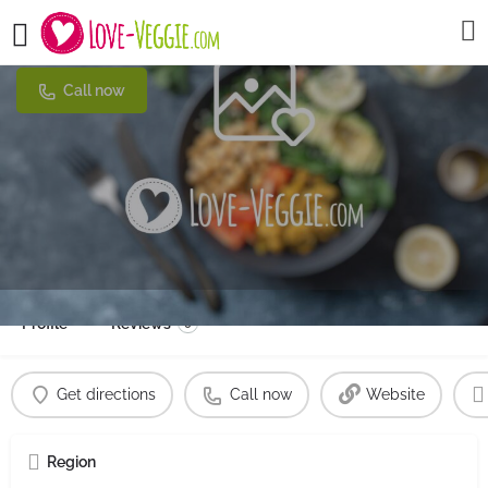
Kernvoll
Call now
Profile
Reviews
0
Get directions
Call now
Website
Region