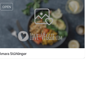
OPEN
Amara Stühlinger
0761 1567326
Engelbergerstraße 37 keine Angabe Baden-Württemberg PLZ 79106 
land