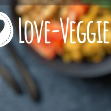
Profile
Reviews
0
Call now
Bookmark
Share
Leave a r
Wie viel Veggie?
rein vegetarisches Restaurant
Restaurant mit VEGANEN Speisen
Kontaktinformationen
Rufnummer