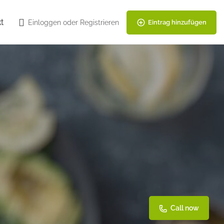
t
Einloggen
oder
Registrieren
Eintrag hinzufügen
Call now