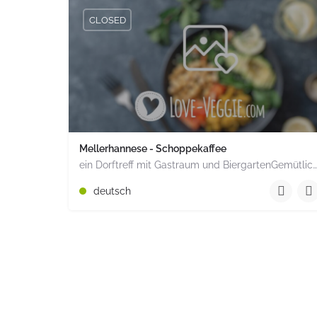
CLOSED
Mellerhannese - Schoppekaffee
ein Dorftreff mit Gastraum und BiergartenGemütlich inmitten unserem idyllischen Trais Münzenberg, entlang…
+49 1520 1964851
deutsch
Römerstr. 15 Münzenberg Hessen PLZ 35516 Deuts