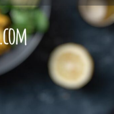
eview
Report
rein veganes Restaurant
Restaurant mit VEGETARISCHEN Speisen
+49 176 60014490