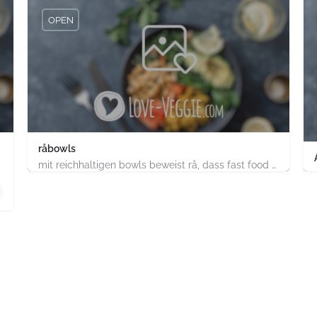
OPEN
råbowls
mit reichhaltigen bowls beweist rå, dass fast food gesund, nachhaltig und hundertprozentig vegan sein kann.…
4.91747E+11
chland
ABC-Strasse 52 Hamburg-Stadt Hamburg PLZ 20354 Deutsch