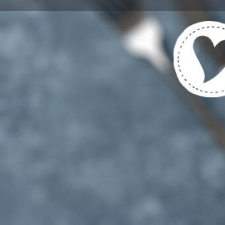
Get directions
Region
München
Standort