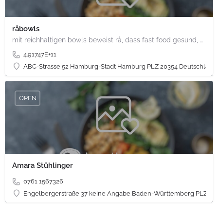
råbowls
mit reichhaltigen bowls beweist rå, dass fast food gesund, nachhaltig und hundertprozentig vegan sein kann.…
4.91747E+11
ABC-Strasse 52 Hamburg-Stadt Hamburg PLZ 20354 Deutschland
OPEN
Amara Stühlinger
0761 1567326
Engelbergerstraße 37 keine Angabe Baden-Württemberg PLZ 79