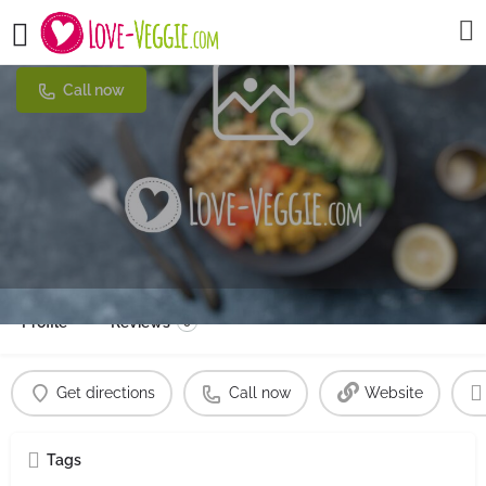
Juice 'n Cream
Call now
Profile
Reviews
0
Get directions
Call now
Website
Tags