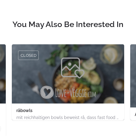
You May Also Be Interested In
CLOSED
råbowls
mit reichhaltigen bowls beweist rå, dass fast food gesund, nachhaltig und hundertprozentig vegan sein kann.…
4.91747E+11
chland
ABC-Strasse 52 Hamburg-Stadt Hamburg PLZ 20354 Deutsch