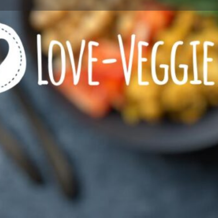
Profile
Reviews
0
Call now
Bookmark
Share
Leave a r
Wie viel Veggie?
zeichnet
Restaurant mit VEGETARI
Restaurant mit VEGANEN 
eeignet
Kontaktinformationen
Rufnummer