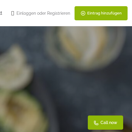
t
Einloggen
oder
Registrieren
Eintrag hinzufügen
Call now