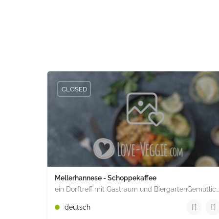
CLOSED
Mellerhannese - Schoppekaffee
ein Dorftreff mit Gastraum und BiergartenGemütlich inmitten unserem idyllischen Trais Münzenberg, entlang…
+49 1520 1964851
deutsch
Römerstr. 15 Münzenberg Hessen PLZ 35516 Deuts