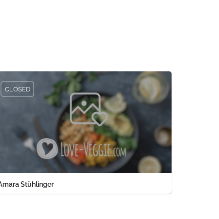
CLOSED
Amara Stühlinger
0761 1567326
Engelbergerstraße 37 keine Angabe Baden-Württemberg PLZ 79106 
land