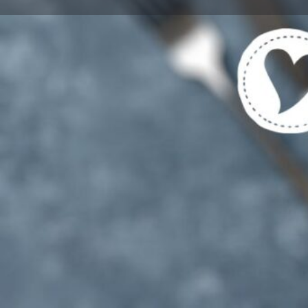
Get directions
Tags
Vegetarische und Vegane Gerichte gekenn
Für Vegetarier UND Fleisch-/Fischesser g
Region
Baunatal