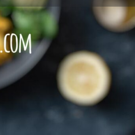
eview
Report
SCHEN Speisen
Speisen
+495601 9689696