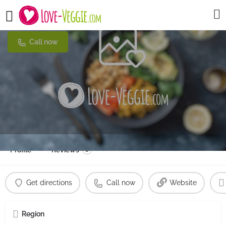
Habiba
Call now
Profile
Reviews
0
Get directions
Call now
Website
Region