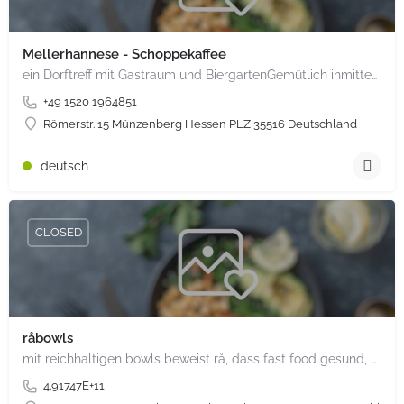
Mellerhannese - Schoppekaffee
ein Dorftreff mit Gastraum und BiergartenGemütlich inmitten unserem idyllischen Trais Münzenberg, entlang…
+49 1520 1964851
Römerstr. 15 Münzenberg Hessen PLZ 35516 Deutschland
deutsch
CLOSED
råbowls
mit reichhaltigen bowls beweist rå, dass fast food gesund, nachhaltig und hundertprozentig vegan sein kann.…
4.91747E+11