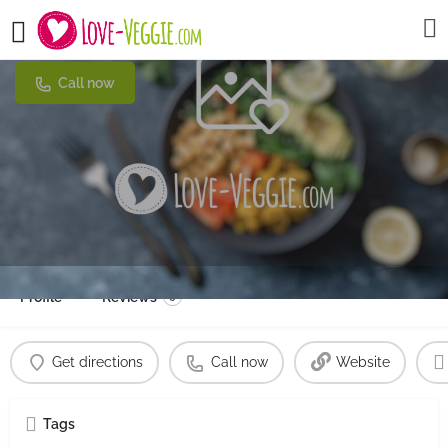
Grill Box
Call now
Profile
Reviews
0
Get directions
Call now
Website
Tags