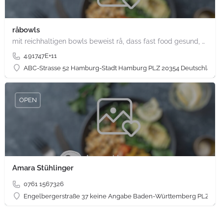
råbowls
mit reichhaltigen bowls beweist rå, dass fast food gesund, nachhaltig und hundertprozentig vegan sein kann.…
4.91747E+11
ABC-Strasse 52 Hamburg-Stadt Hamburg PLZ 20354 Deutschland
OPEN
Amara Stühlinger
0761 1567326
Engelbergerstraße 37 keine Angabe Baden-Württemberg PLZ 79