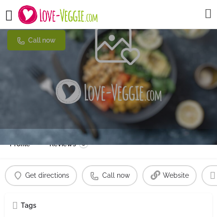
Gayaya
Call now
Profile
Reviews
0
Get directions
Call now
Website
Tags