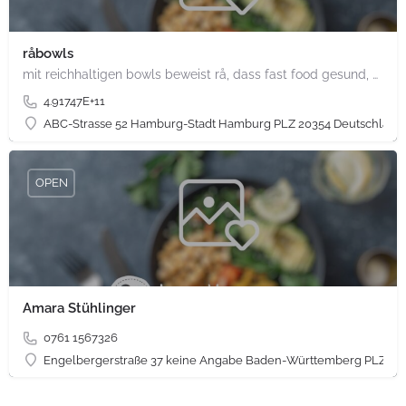
råbowls
mit reichhaltigen bowls beweist rå, dass fast food gesund, nachhaltig und hundertprozentig vegan sein kann.…
4.91747E+11
ABC-Strasse 52 Hamburg-Stadt Hamburg PLZ 20354 Deutschland
OPEN
Amara Stühlinger
0761 1567326
Engelbergerstraße 37 keine Angabe Baden-Württemberg PLZ 79