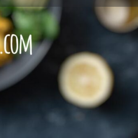
Leave a review
Report
SCHEN Speisen
Speisen
+49352 1476997