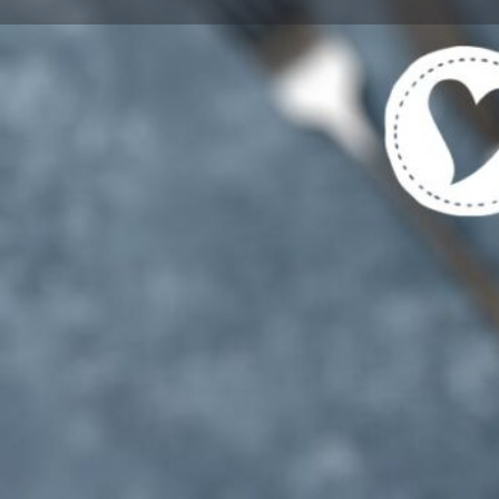
Get directions
Cal
Tags
Vegetarische und Vegane Gerichte gekenn
Für Vegetarier UND Fleisch-/Fischesser g
Region
Meißen