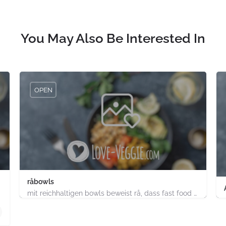
You May Also Be Interested In
OPEN
råbowls
mit reichhaltigen bowls beweist rå, dass fast food gesund, nachhaltig und hundertprozentig vegan sein kann.…
4.91747E+11
chland
ABC-Strasse 52 Hamburg-Stadt Hamburg PLZ 20354 Deutsch