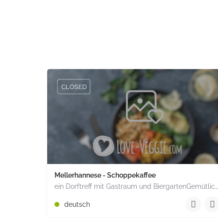
CLOSED
Mellerhannese - Schoppekaffee
ein Dorftreff mit Gastraum und BiergartenGemütlich inmitten unserem idyllischen Trais Münzenberg, entlang…
+49 1520 1964851
deutsch
Römerstr. 15 Münzenberg Hessen PLZ 35516 Deuts