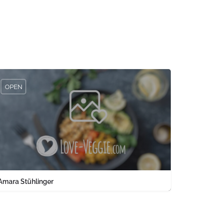
OPEN
Amara Stühlinger
0761 1567326
Engelbergerstraße 37 keine Angabe Baden-Württemberg PLZ 79106 
land