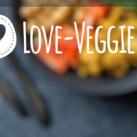
Profile
Reviews
0
l now
Website
Bookmark
Share
Wie viel Veggie?
zeichnet
Restaurant mit VEGETARI
Restaurant mit VEGANEN 
eeignet
Kontaktinformationen
Rufnummer