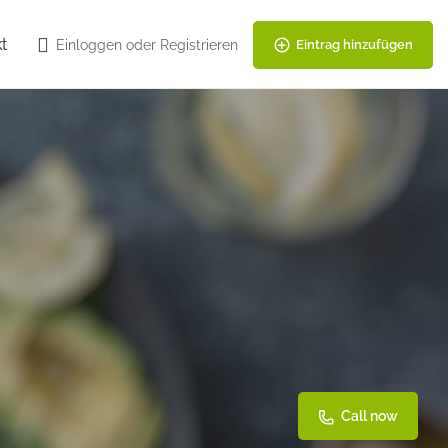
t
Einloggen
oder
Registrieren
Eintrag hinzufügen
Call now