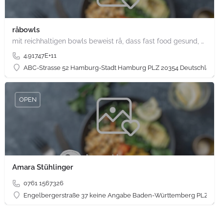
råbowls
mit reichhaltigen bowls beweist rå, dass fast food gesund, nachhaltig und hundertprozentig vegan sein kann.…
4.91747E+11
ABC-Strasse 52 Hamburg-Stadt Hamburg PLZ 20354 Deutschland
OPEN
Amara Stühlinger
0761 1567326
Engelbergerstraße 37 keine Angabe Baden-Württemberg PLZ 79