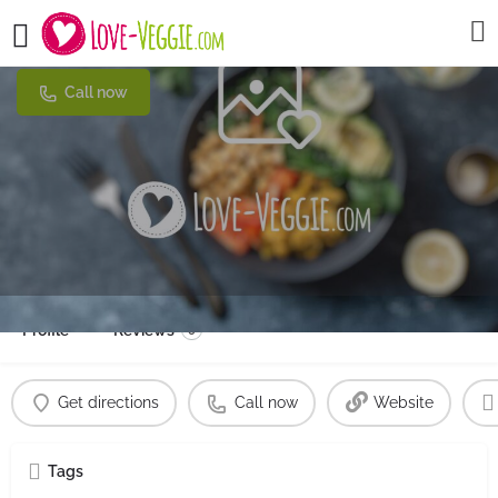
Frauenstraße 24
Call now
Profile
Reviews
0
Get directions
Call now
Website
Tags