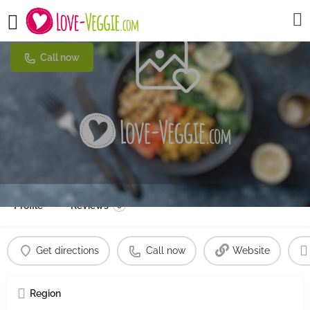
Etyok Vegan Kebab
Call now
Profile
Reviews
0
Get directions
Call now
Website
Region