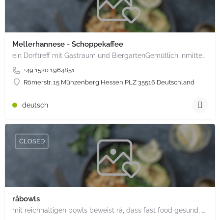
Mellerhannese - Schoppekaffee
ein Dorftreff mit Gastraum und BiergartenGemütlich inmitten unserem idyllischen Trais Münzenberg, entlang…
+49 1520 1964851
Römerstr. 15 Münzenberg Hessen PLZ 35516 Deutschland
deutsch
CLOSED
råbowls
mit reichhaltigen bowls beweist rå, dass fast food gesund, nachhaltig und hundertprozentig vegan sein kann.…