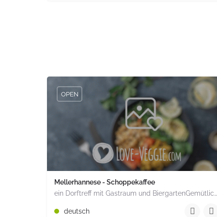
OPEN
Mellerhannese - Schoppekaffee
ein Dorftreff mit Gastraum und BiergartenGemütlich inmitten unserem idyllischen Trais Münzenberg, entlang…
+49 1520 1964851
deutsch