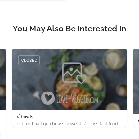
You May Also Be Interested In
CLOSED
råbowls
mit reichhaltigen bowls beweist rå, dass fast food gesund, nachhaltig und hundertprozentig vegan sein kann.…
4.91747E+11