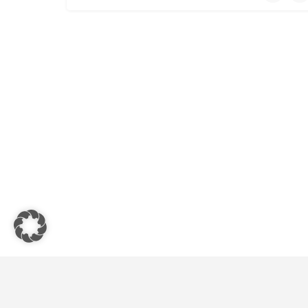
Römerstr. 15 Münzenberg Hessen PLZ 35516 Deuts