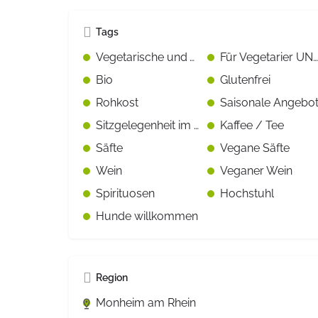
Tags
Vegetarische und Vegane Gerichte gekennzeichnet
Für Vegetarier UND Fleisch-/Fischesser geeignet
Bio
Glutenfrei
Rohkost
Sitzgelegenheit im Freien
Kaffee / Tee
Säfte
Vegane Säfte
Wein
Veganer Wein
Spirituosen
Hochstuhl
Hunde willkommen
Region
Monheim am Rhein