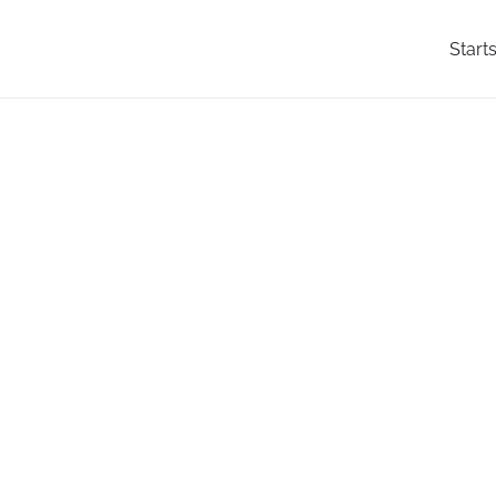
Starts
Eiscafé art & wEISe