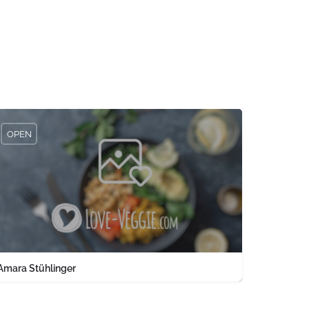
OPEN
Amara Stühlinger
0761 1567326
Engelbergerstraße 37 keine Angabe Baden-Württemberg PLZ 79106 