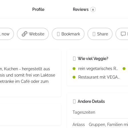
Profile
Reviews
0
l now
Website
Bookmark
Share
Wie viel Veggie?
rein vegetarisches Restaurant
, Kuchen - hergestellt aus
sis und somit frei von Laktose
Restaurant mit VEGANEN Speisen
 Getränke im Café oder zum
Andere Details
Tageszeiten
Anlass
Gruppen, Familien mi